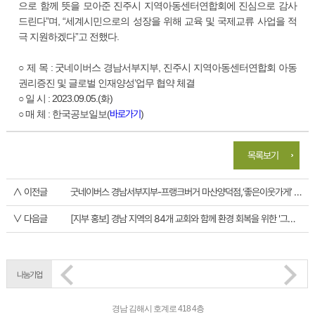
으로 함께 뜻을 모아준 진주시 지역아동센터연합회에 진심으로 감사
드린다”며, “세계시민으로의 성장을 위해 교육 및 국제교류 사업을 적
극 지원하겠다”고 전했다.
○ 제 목 : 굿네이버스 경남서부지부, 진주시 지역아동센터연합회 아동
권리증진 및 글로벌 인재양성’업무 협약 체결
○ 일 시 : 2023.09.05.(화)
바로가기
○ 매 체 : 한국공보일보(
)
목록보기
∧ 이전글
굿네이버스 경남서부지부-프랭크버거 마산양덕점,‘좋은이웃가게’ 현판 전달식 진행
∨ 다음글
[지부 홍보] 경남 지역의 84개 교회와 함께 환경 회복을 위한 '그린청지기' 캠페인 진행
나눔기업
경남 김해시 호계로 418 4층